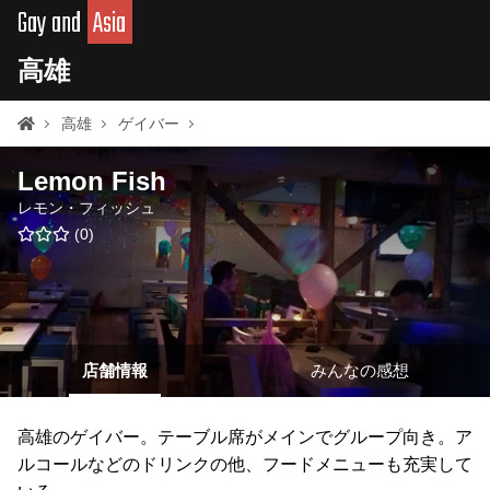
Gay and
Asia
高雄
高雄
ゲイバー
Lemon Fish
レモン・フィッシュ
(
0
)
店舗情報
みんなの感想
高雄のゲイバー。テーブル席がメインでグループ向き。ア
ルコールなどのドリンクの他、フードメニューも充実して